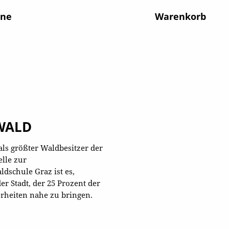
ine
Warenkorb
WALD
ls größter Waldbesitzer der
lle zur
dschule Graz ist es,
r Stadt, der 25 Prozent der
erheiten nahe zu bringen.