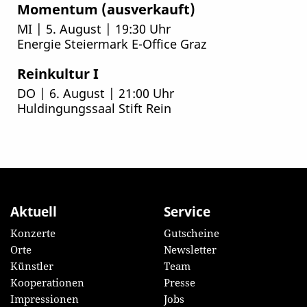
Momentum (ausverkauft)
MI | 5. August | 19:30 Uhr
Energie Steiermark E-Office Graz
Reinkultur I
DO | 6. August | 21:00 Uhr
Huldingungssaal Stift Rein
Aktuell
Service
Konzerte
Gutscheine
Orte
Newsletter
Künstler
Team
Kooperationen
Presse
Impressionen
Jobs