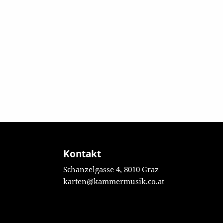
Kontakt
Schanzelgasse 4, 8010 Graz
karten@kammermusik.co.at