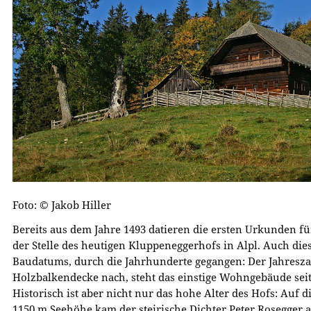
Foto: © Jakob Hiller
Bereits aus dem Jahre 1493 datieren die ersten Urkunden f
der Stelle des heutigen Kluppeneggerhofs in Alpl. Auch die
Baudatums, durch die Jahrhunderte gegangen: Der Jahres
Holzbalkendecke nach, steht das einstige Wohngebäude seit 
Historisch ist aber nicht nur das hohe Alter des Hofs: Auf
1150 m Seehöhe kam der steirische Dichter Peter Rosegger am