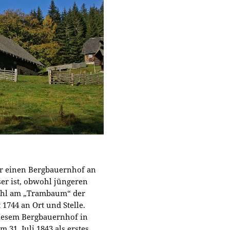
ür einen Bergbauernhof an
ser ist, obwohl jüngeren
zahl am „Trambaum“ der
1744 an Ort und Stelle.
 diesem Bergbauernhof in
 31. Juli 1843 als erstes