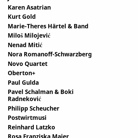
Karen Asatrian
Kurt Gold
Marie-Theres Härtel & Band
Miloš Milojević
Nenad Mitić
Nora Romanoff-Schwarzberg
Novo Quartet
Oberton+
Paul Gulda
Pavel Schalman & Boki
Radneković
Philipp Scheucher
Postwirtmusi
Reinhard Latzko
Rosa Franziska Maier