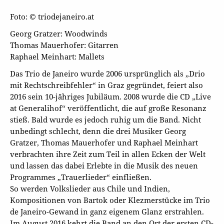
Foto: © triodejaneiro.at
Georg Gratzer: Woodwinds
Thomas Mauerhofer: Gitarren
Raphael Meinhart: Mallets
Das Trio de Janeiro wurde 2006 ursprünglich als „Drio
mit Rechtschreibfehler“ in Graz gegründet, feiert also
2016 sein 10-jähriges Jubiläum. 2008 wurde die CD „Live
at Generalihof“ veröffentlicht, die auf große Resonanz
stieß. Bald wurde es jedoch ruhig um die Band. Nicht
unbedingt schlecht, denn die drei Musiker Georg
Gratzer, Thomas Mauerhofer und Raphael Meinhart
verbrachten ihre Zeit zum Teil in allen Ecken der Welt
und lassen das dabei Erlebte in die Musik des neuen
Programmes „Trauerlieder“ einfließen.
So werden Volkslieder aus Chile und Indien,
Kompositionen von Bartok oder Klezmerstücke im Trio
de Janeiro-Gewand in ganz eigenem Glanz erstrahlen.
Im August 2016 kehrt die Band an den Ort der ersten CD-