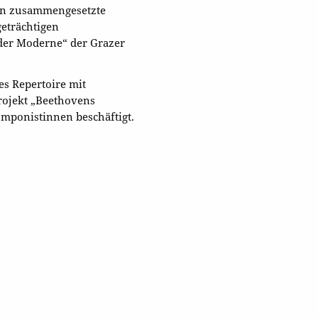
öln zusammengesetzte
geträchtigen
er Moderne“ der Grazer
es Repertoire mit
rojekt „Beethovens
Komponistinnen beschäftigt.