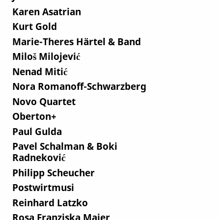
Karen Asatrian
Kurt Gold
Marie-Theres Härtel & Band
Miloš Milojević
Nenad Mitić
Nora Romanoff-Schwarzberg
Novo Quartet
Oberton+
Paul Gulda
Pavel Schalman & Boki
Radneković
Philipp Scheucher
Postwirtmusi
Reinhard Latzko
Rosa Franziska Maier