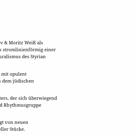
v & Moritz Weiß als
s stromlinienförmig einer
luralismus des Styrian
 mit opulent
s dem jüdischen
ers, der sich überwiegend
und Rhythmusgruppe
ägt von neuen
ller Stücke.