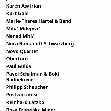
Karen Asatrian
Kurt Gold
Marie-Theres Härtel & Band
Miloš Milojević
Nenad Mitić
Nora Romanoff-Schwarzberg
Novo Quartet
Oberton+
Paul Gulda
Pavel Schalman & Boki
Radneković
Philipp Scheucher
Postwirtmusi
Reinhard Latzko
Rosa Franziska Maier