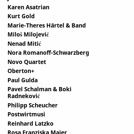
Karen Asatrian
Kurt Gold
Marie-Theres Härtel & Band
Miloš Milojević
Nenad Mitić
Nora Romanoff-Schwarzberg
Novo Quartet
Oberton+
Paul Gulda
Pavel Schalman & Boki
Radneković
Philipp Scheucher
Postwirtmusi
Reinhard Latzko
Rosa Franziska Maier