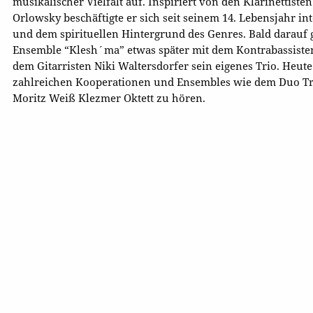
musikalischer Vielfalt auf. Inspiriert von den Klarinettist
Orlowsky beschäftigte er sich seit seinem 14. Lebensjahr i
und dem spirituellen Hintergrund des Genres. Bald darauf g
Ensemble “Klesh´ma” etwas später mit dem Kontrabassiste
dem Gitarristen Niki Waltersdorfer sein eigenes Trio. Heute
zahlreichen Kooperationen und Ensembles wie dem Duo Tr
Moritz Weiß Klezmer Oktett zu hören.