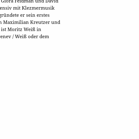
en Giora Feidman und David
ntensiv mit Klezmermusik
ründete er sein erstes
n Maximilian Kreutzer und
 ist Moritz Weiß in
enev / Weiß oder dem