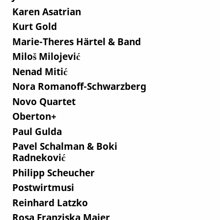
Karen Asatrian
Kurt Gold
Marie-Theres Härtel & Band
Miloš Milojević
Nenad Mitić
Nora Romanoff-Schwarzberg
Novo Quartet
Oberton+
Paul Gulda
Pavel Schalman & Boki
Radneković
Philipp Scheucher
Postwirtmusi
Reinhard Latzko
Rosa Franziska Maier