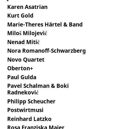
Karen Asatrian
Kurt Gold
Marie-Theres Härtel & Band
Miloš Milojević
Nenad Mitić
Nora Romanoff-Schwarzberg
Novo Quartet
Oberton+
Paul Gulda
Pavel Schalman & Boki
Radneković
Philipp Scheucher
Postwirtmusi
Reinhard Latzko
Rosa Franziska Maier